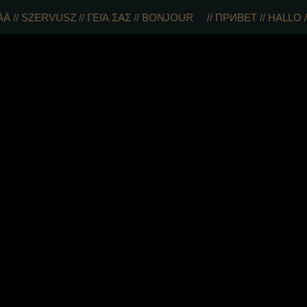
Z // ΓΕΙΆ ΣΑΣ // BONJOUR
// ПРИВЕТ // HALLO // BUENOS DÍ