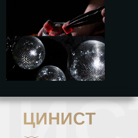
СПЕЦПРЕДЛОЖЕНИЕ
ПЯТНИЦА И СУББОТА
Каждую пятницу и субботу — живой вокал от наших
артистов и зажигательные DJ-сеты, а с 23:00 —
бесплатное караоке с любимыми песнями вместе с
нашими вокалистами
БИЗНЕС ПЕРЕКУР
БУДНИЕ ДНИ
НИС
По будням с 12:00 до 18:00 в ЦИНИСТ действует
предложение «Бизнес-перекур» — кальян за 1100 ₽.
Идеальный повод решить рабочие вопросы,
наслаждаясь дымным кальяном
ЦИНИСТ
СКИДКИ ДЛЯ ИМЕНИННИКОВ
КАЖДЫЙ ДЕНЬ
В честь дня рождения в ЦИНИСТ: скидка –20% на всё