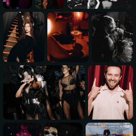
главная
о нас
акции
меню
Email
Телефон
+7 (981) 952 25-91
tsinist@bk.ru
© 2026, ООО «П7»
ОГРНИП 1 177 847 083 700
ИНН 7 841 054 751
Политика конфиденциальности
Вся информация, размещённая на сайте, носит справочный
характер и не является публичной офертой
Компания Meta Platforms Inc. признана экстремистской
организацией, её деятельность запрещена на территории
Российской Федерации