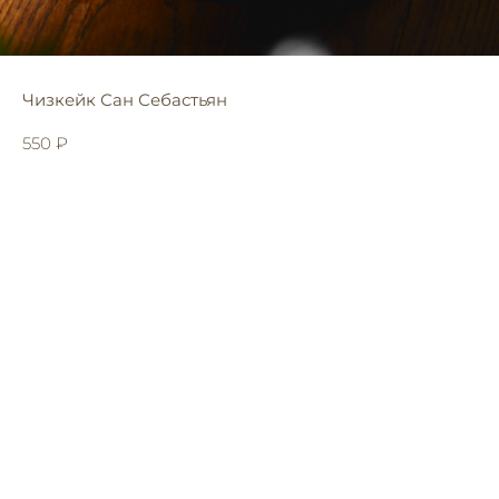
Чизкейк Сан Себастьян
550
₽